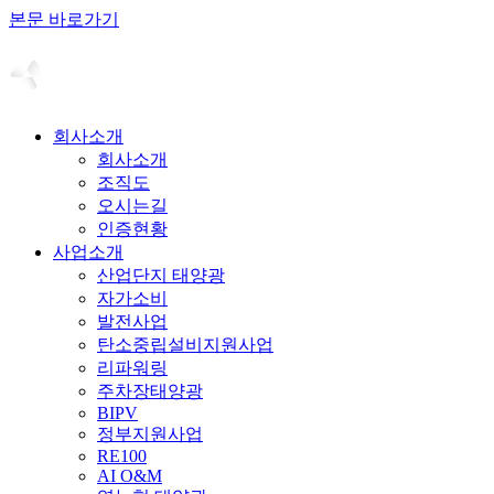
본문 바로가기
회사소개
회사소개
조직도
오시는길
인증현황
사업소개
산업단지 태양광
자가소비
발전사업
탄소중립설비지원사업
리파워링
주차장태양광
BIPV
정부지원사업
RE100
AI O&M