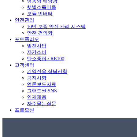
영농형 태양광
햇빛소득마을
모듈 인버터
안전관리
10년 보증 안전 관리 시스템
안전 건의함
포트폴리오
발전사업
자가소비
탄소중립 · RE100
고객센터
기업전용 상담신청
공지사항
언론보도자료
그랜드썬 SNS
인재채용
자주묻는질문
프로모션