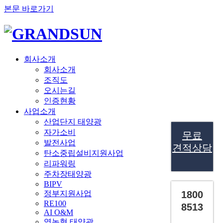
본문 바로가기
회사소개
회사소개
조직도
오시는길
인증현황
사업소개
산업단지 태양광
자가소비
무료
발전사업
견적상담
탄소중립설비지원사업
리파워링
주차장태양광
BIPV
정부지원사업
1800
RE100
8513
AI O&M
영농형 태양광