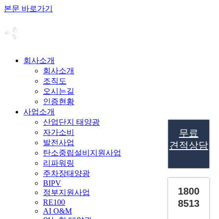
본문 바로가기
회사소개
회사소개
조직도
오시는길
인증현황
사업소개
산업단지 태양광
무료
자가소비
발전사업
견적상담
탄소중립설비지원사업
리파워링
주차장태양광
BIPV
1800
정부지원사업
RE100
8513
AI O&M