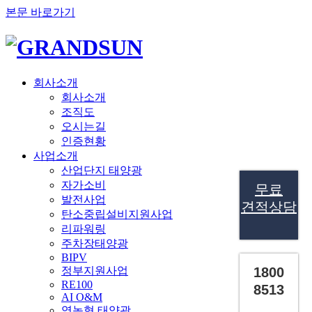
본문 바로가기
회사소개
회사소개
조직도
오시는길
인증현황
사업소개
산업단지 태양광
자가소비
무료
발전사업
견적상담
탄소중립설비지원사업
리파워링
주차장태양광
BIPV
정부지원사업
1800
RE100
8513
AI O&M
영농형 태양광