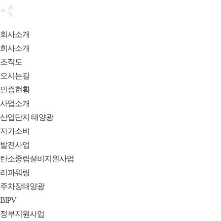
회사소개
회사소개
조직도
오시는길
인증현황
사업소개
산업단지 태양광
자가소비
발전사업
탄소중립설비지원사업
리파워링
주차장태양광
BIPV
정부지원사업