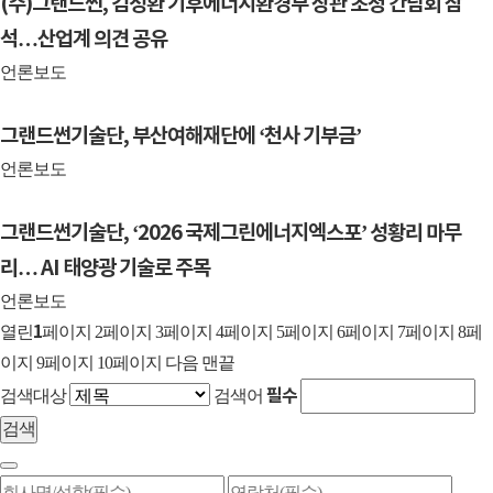
(주)그랜드썬, 김성환 기후에너지환경부 장관 초청 간담회 참
석…산업계 의견 공유
언론보도
그랜드썬기술단, 부산여해재단에 ‘천사 기부금’
언론보도
그랜드썬기술단, ‘2026 국제그린에너지엑스포’ 성황리 마무
리… AI 태양광 기술로 주목
언론보도
1
열린
페이지
2
페이지
3
페이지
4
페이지
5
페이지
6
페이지
7
페이지
8
페
이지
9
페이지
10
페이지
다음
맨끝
필수
검색대상
검색어