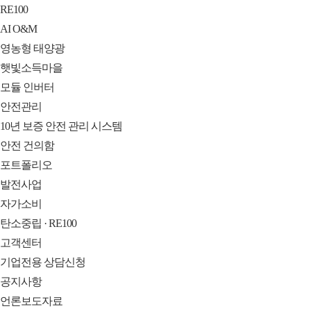
RE100
AI O&M
영농형 태양광
햇빛소득마을
모듈 인버터
안전관리
10년 보증 안전 관리 시스템
안전 건의함
포트폴리오
발전사업
자가소비
탄소중립 · RE100
고객센터
기업전용 상담신청
공지사항
언론보도자료