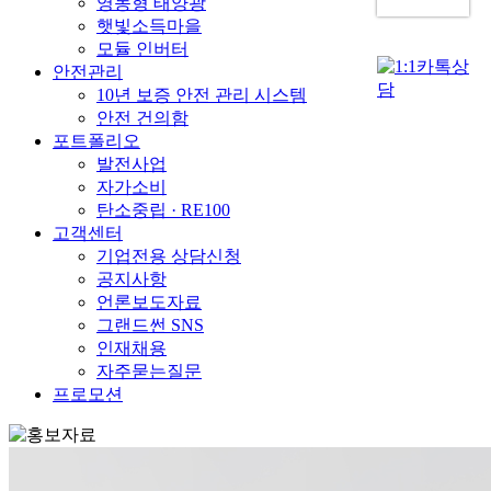
영농형 태양광
햇빛소득마을
모듈 인버터
안전관리
10년 보증 안전 관리 시스템
안전 건의함
포트폴리오
발전사업
자가소비
탄소중립 · RE100
고객센터
기업전용 상담신청
공지사항
언론보도자료
그랜드썬 SNS
인재채용
자주묻는질문
프로모션