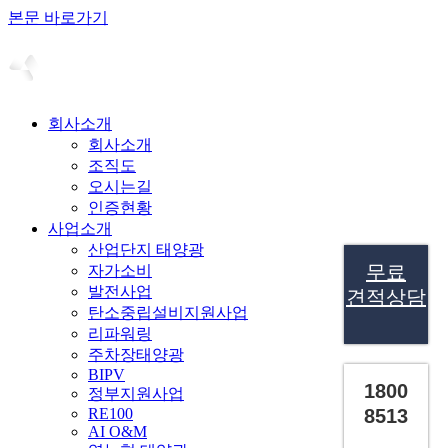
본문 바로가기
회사소개
회사소개
조직도
오시는길
인증현황
사업소개
산업단지 태양광
무료
자가소비
발전사업
견적상담
탄소중립설비지원사업
리파워링
주차장태양광
BIPV
1800
정부지원사업
RE100
8513
AI O&M