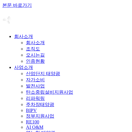
본문 바로가기
회사소개
회사소개
조직도
오시는길
인증현황
사업소개
산업단지 태양광
자가소비
발전사업
탄소중립설비지원사업
리파워링
주차장태양광
BIPV
정부지원사업
RE100
AI O&M