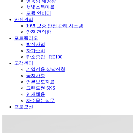
영농형 태양광
햇빛소득마을
모듈 인버터
안전관리
10년 보증 안전 관리 시스템
안전 건의함
포트폴리오
발전사업
자가소비
탄소중립 · RE100
고객센터
기업전용 상담신청
공지사항
언론보도자료
그랜드썬 SNS
인재채용
자주묻는질문
프로모션