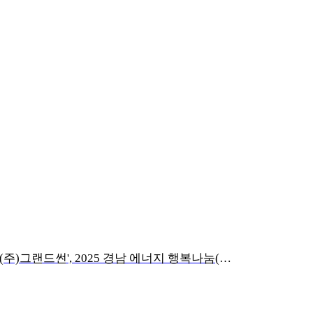
그랜드썬기술단 계열사 '(주)그랜드썬', 2025 경남 에너지 행복나눔(ESG) 사업 참여