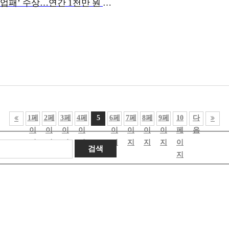
그랜드썬기술단에스피(SP), ‘ESG나눔기업패’ 수상…연간 1천만 원 이상 기부 실천
1
페
2
페
3
페
4
페
5
6
페
7
페
8
페
9
페
10
다
이
이
이
이
이
이
이
이
페
음
지
지
지
지
지
지
지
지
이
지