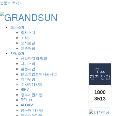
본문 바로가기
회사소개
회사소개
조직도
오시는길
인증현황
사업소개
산업단지 태양광
자가소비
발전사업
무료
탄소중립설비지원사업
견적상담
리파워링
주차장태양광
BIPV
1800
정부지원사업
8513
RE100
AI O&M
영농형 태양광
햇빛소득마을