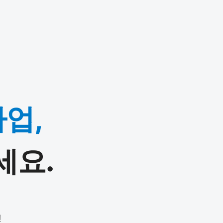
업,
세요.
!